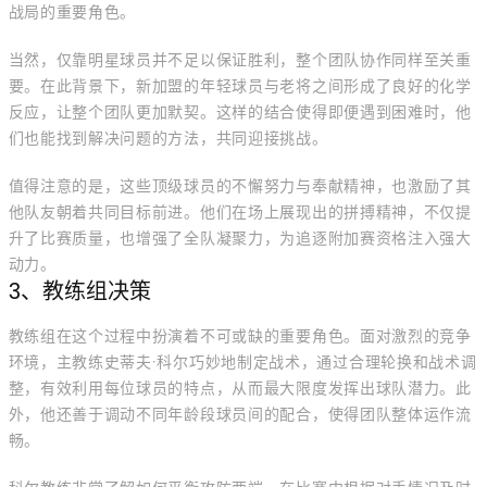
战局的重要角色。
当然，仅靠明星球员并不足以保证胜利，整个团队协作同样至关重
要。在此背景下，新加盟的年轻球员与老将之间形成了良好的化学
反应，让整个团队更加默契。这样的结合使得即便遇到困难时，他
们也能找到解决问题的方法，共同迎接挑战。
值得注意的是，这些顶级球员的不懈努力与奉献精神，也激励了其
他队友朝着共同目标前进。他们在场上展现出的拼搏精神，不仅提
升了比赛质量，也增强了全队凝聚力，为追逐附加赛资格注入强大
动力。
3、教练组决策
教练组在这个过程中扮演着不可或缺的重要角色。面对激烈的竞争
环境，主教练史蒂夫·科尔巧妙地制定战术，通过合理轮换和战术调
整，有效利用每位球员的特点，从而最大限度发挥出球队潜力。此
外，他还善于调动不同年龄段球员间的配合，使得团队整体运作流
畅。