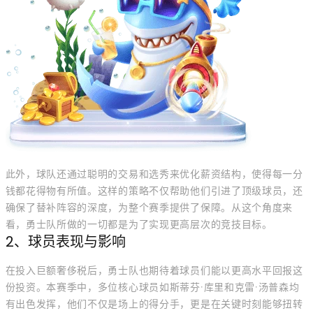
此外，球队还通过聪明的交易和选秀来优化薪资结构，使得每一分
钱都花得物有所值。这样的策略不仅帮助他们引进了顶级球员，还
确保了替补阵容的深度，为整个赛季提供了保障。从这个角度来
看，勇士队所做的一切都是为了实现更高层次的竞技目标。
2、球员表现与影响
在投入巨额奢侈税后，勇士队也期待着球员们能以更高水平回报这
份投资。本赛季中，多位核心球员如斯蒂芬·库里和克雷·汤普森均
有出色发挥，他们不仅是场上的得分手，更是在关键时刻能够扭转