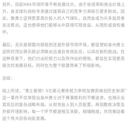
另外，目前NBA市场环境不断发展壮大，由于收视率和商业价值上
升，各支球队纷纷寻求通过提高自己的竞争力来吸引更多粉丝。因
此，像勇士这样愿意高价投入的人气球队，自然会成为众多投资者
关注焦点。这也使得他们能够从中获得可观收益，从而形成良性循
环。
最后，无论是联盟内部规则还是外部市场环境，都促使如金州勇士
这样的顶尖俱乐部必须做出迅速且有效反应，以适应新的挑战。在
这种背景下，他们付出的努力以及所作出的牺牲，都旨在实现更高
层次的发展目标，同时也为整个联盟带来了积极影响。
总结：
综上所述，“勇士豪掷1.9亿美元奢侈税力争附加赛资格创历史新高”
这一事件不仅体现出金州勇士对于赛事胜利的不懈追求，也揭示出
其背后的复杂战略布局。从财务投入到人员配置，再到教练决策及
外部环境影响，每一个环节都是相互关联，相辅相成，共同推动着
这个伟大目标向前发展。