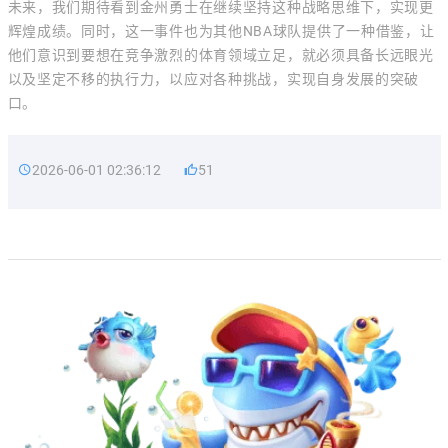
未来，我们期待看到金州勇士在继续坚持这种战略思维下，实现更
辉煌成绩。同时，这一事件也为其他NBA球队提供了一种借鉴，让
他们意识到要想在竞争激烈的体育领域立足，就必须具备长远眼光
以及坚定不移的执行力，以应对各种挑战，实现自身发展的突破
口。
2026-06-01 02:36:12
51