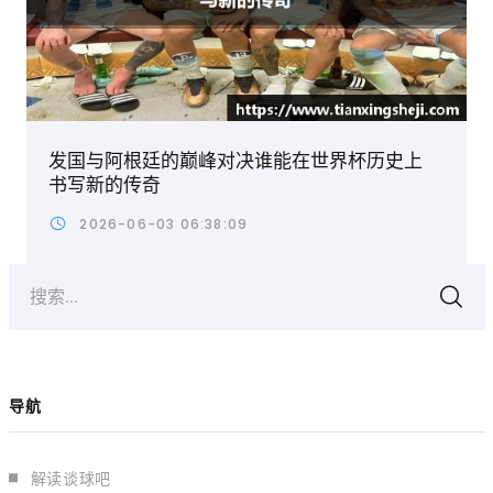
发国与阿根廷的巅峰对决谁能在世界杯历史上
书写新的传奇
2026-06-03 06:38:09
搜索...
导航
解读谈球吧