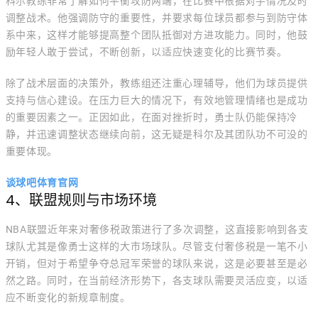
科尔教练非常了解如何平衡攻防两端，在比赛中根据对手情况及时
调整战术。他强调防守的重要性，并要求每位球员都参与到防守体
系中来，这样才能够提高整个团队抵御对方进攻能力。同时，他鼓
励年轻人敢于尝试，不断创新，以适应快速变化的比赛节奏。
除了战术层面的决策外，教练组还注重心理辅导，他们为球员提供
支持与信心建设。在压力巨大的情况下，有效地管理情绪也是成功
的重要因素之一。正因如此，在面对挫折时，勇士队仍能保持冷
静，并迅速调整状态继续向前，这无疑是科尔及其团队功不可没的
重要体现。
谈球吧体育官网
4、联盟规则与市场环境
NBA联盟近年来对奢侈税政策进行了多次调整，这直接影响到各支
球队尤其是像勇士这样的大市场球队。尽管支付奢侈税是一笔不小
开销，但对于希望争夺总冠军荣誉的球队来说，这是必要甚至是必
然之路。同时，在当前经济形势下，各支球队需要灵活应变，以适
应不断变化的新规章制度。