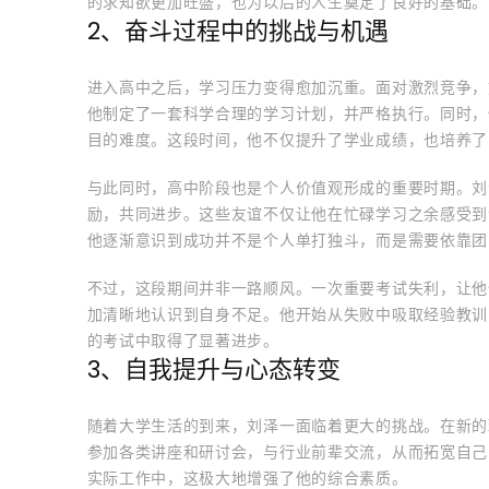
的求知欲更加旺盛，也为以后的人生奠定了良好的基础。
2、奋斗过程中的挑战与机遇
进入高中之后，学习压力变得愈加沉重。面对激烈竞争，
他制定了一套科学合理的学习计划，并严格执行。同时，
目的难度。这段时间，他不仅提升了学业成绩，也培养了
与此同时，高中阶段也是个人价值观形成的重要时期。刘
励，共同进步。这些友谊不仅让他在忙碌学习之余感受到
他逐渐意识到成功并不是个人单打独斗，而是需要依靠团
不过，这段期间并非一路顺风。一次重要考试失利，让他
加清晰地认识到自身不足。他开始从失败中吸取经验教训
的考试中取得了显著进步。
3、自我提升与心态转变
随着大学生活的到来，刘泽一面临着更大的挑战。在新的
参加各类讲座和研讨会，与行业前辈交流，从而拓宽自己
实际工作中，这极大地增强了他的综合素质。