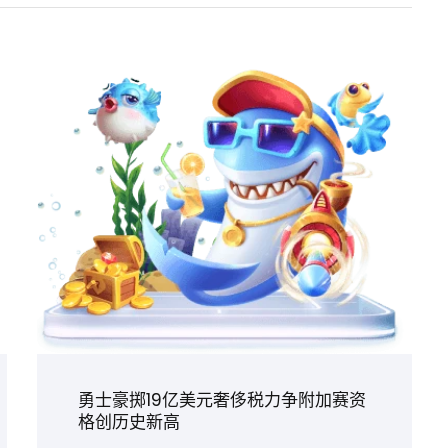
勇士豪掷19亿美元奢侈税力争附加赛资
格创历史新高