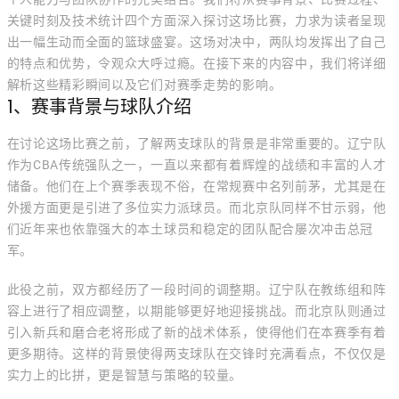
关键时刻及技术统计四个方面深入探讨这场比赛，力求为读者呈现
出一幅生动而全面的篮球盛宴。这场对决中，两队均发挥出了自己
的特点和优势，令观众大呼过瘾。在接下来的内容中，我们将详细
解析这些精彩瞬间以及它们对赛季走势的影响。
1、赛事背景与球队介绍
在讨论这场比赛之前，了解两支球队的背景是非常重要的。辽宁队
作为CBA传统强队之一，一直以来都有着辉煌的战绩和丰富的人才
储备。他们在上个赛季表现不俗，在常规赛中名列前茅，尤其是在
外援方面更是引进了多位实力派球员。而北京队同样不甘示弱，他
们近年来也依靠强大的本土球员和稳定的团队配合屡次冲击总冠
军。
此役之前，双方都经历了一段时间的调整期。辽宁队在教练组和阵
容上进行了相应调整，以期能够更好地迎接挑战。而北京队则通过
引入新兵和磨合老将形成了新的战术体系，使得他们在本赛季有着
更多期待。这样的背景使得两支球队在交锋时充满看点，不仅仅是
实力上的比拼，更是智慧与策略的较量。