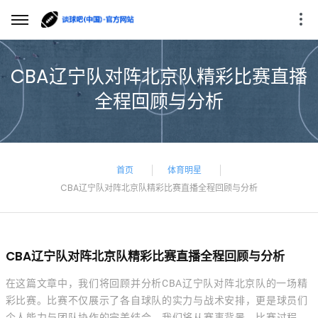
CBA辽宁队对阵北京队精彩比赛直播
全程回顾与分析
首页
体育明星
CBA辽宁队对阵北京队精彩比赛直播全程回顾与分析
CBA辽宁队对阵北京队精彩比赛直播全程回顾与分析
在这篇文章中，我们将回顾并分析CBA辽宁队对阵北京队的一场精
彩比赛。比赛不仅展示了各自球队的实力与战术安排，更是球员们
个人能力与团队协作的完美结合。我们将从赛事背景、比赛过程、