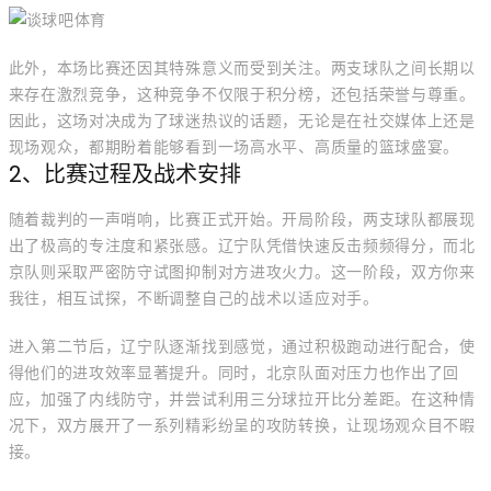
此外，本场比赛还因其特殊意义而受到关注。两支球队之间长期以
来存在激烈竞争，这种竞争不仅限于积分榜，还包括荣誉与尊重。
因此，这场对决成为了球迷热议的话题，无论是在社交媒体上还是
现场观众，都期盼着能够看到一场高水平、高质量的篮球盛宴。
2、比赛过程及战术安排
随着裁判的一声哨响，比赛正式开始。开局阶段，两支球队都展现
出了极高的专注度和紧张感。辽宁队凭借快速反击频频得分，而北
京队则采取严密防守试图抑制对方进攻火力。这一阶段，双方你来
我往，相互试探，不断调整自己的战术以适应对手。
进入第二节后，辽宁队逐渐找到感觉，通过积极跑动进行配合，使
得他们的进攻效率显著提升。同时，北京队面对压力也作出了回
应，加强了内线防守，并尝试利用三分球拉开比分差距。在这种情
况下，双方展开了一系列精彩纷呈的攻防转换，让现场观众目不暇
接。