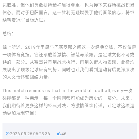
愿取胜，但他们勇敢拼搏精神赢得尊重，也为接下来客场挑战积累
信心。而对于巴萨而言，这一胜利无疑增强了他们晋级信心，将继
续朝着冠军目标迈进。
总结：
综上所述，2019年里昂与巴塞罗那之间这一次经典交锋，不仅仅是
一项体育竞技，它还承载着激情、智慧与荣耀，是足球文化不可或
缺的一部分。从赛事背景到战术执行，再到关键人物表现，此役均
展现出了顶级足球应有气势，同时也让我们看到运动背后更深层次
的人文情怀和团结力量。
This match reminds us that in the world of football, every一次
碰撞都是一种启示，每一个瞬间都可能成为历史的一部分。未来，
我们期待着更多这样的经典对决，将激情继续传递，让足球这项运
动更加璀璨夺目！
2026-05-26 06:23:36
46