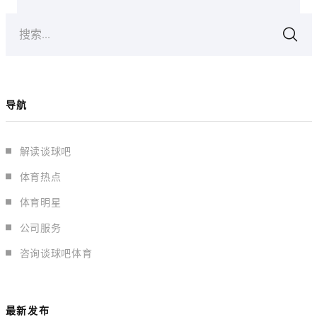
搜索...
导航
解读谈球吧
体育热点
体育明星
公司服务
咨询谈球吧体育
最新发布