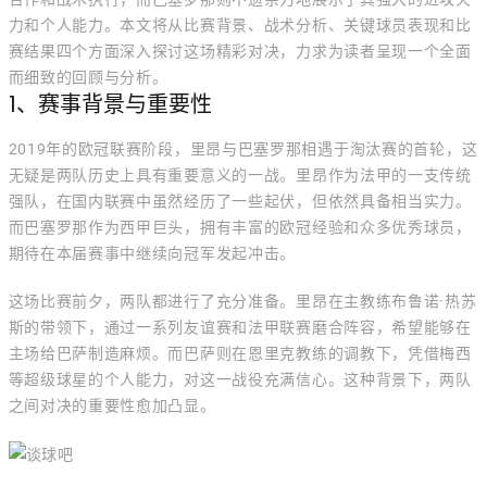
力和个人能力。本文将从比赛背景、战术分析、关键球员表现和比
赛结果四个方面深入探讨这场精彩对决，力求为读者呈现一个全面
而细致的回顾与分析。
1、赛事背景与重要性
2019年的欧冠联赛阶段，里昂与巴塞罗那相遇于淘汰赛的首轮，这
无疑是两队历史上具有重要意义的一战。里昂作为法甲的一支传统
强队，在国内联赛中虽然经历了一些起伏，但依然具备相当实力。
而巴塞罗那作为西甲巨头，拥有丰富的欧冠经验和众多优秀球员，
期待在本届赛事中继续向冠军发起冲击。
这场比赛前夕，两队都进行了充分准备。里昂在主教练布鲁诺·热苏
斯的带领下，通过一系列友谊赛和法甲联赛磨合阵容，希望能够在
主场给巴萨制造麻烦。而巴萨则在恩里克教练的调教下，凭借梅西
等超级球星的个人能力，对这一战役充满信心。这种背景下，两队
之间对决的重要性愈加凸显。