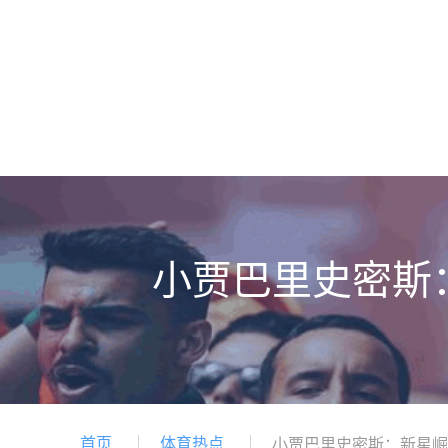
小贾巴里史密斯
首页
体育热点
小贾巴里史密斯：新星崛