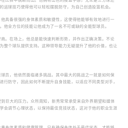
的运球技巧使得他可以轻松摆脱防守，为自己创造投篮机会。
。他具备很强的身体素质和敏捷性，这使得他能够有效地进行一
。他全方位的技能让他成为了一名不可或缺的全能型球员。
智商。在场上，他总是能快速判断形势，并作出正确决策。不论
为整个球队提供支持。这种领导能力无疑提升了他的价值，也让
轻球员，他依然面临诸多挑战。其中最大的挑战之一就是如何保
进行防守，因此如何不断提升自身技能，以适应不同类型对手，
感受到巨大的压力。众所周知，新秀常常承受来自外界期望和媒体
学会调节心理状态，以保持最佳竞技状态，这对于他的职业生涯
注重身体素质和健康管理。只有确保身体处于最佳状态，才能够