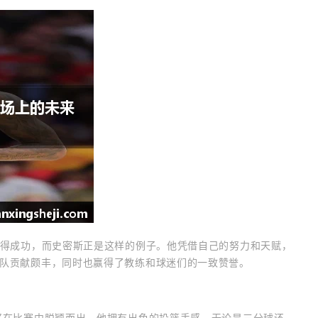
取得成功，而史密斯正是这样的例子。他凭借自己的努力和天赋，
队贡献颇丰，同时也赢得了教练和球迷们的一致赞誉。
够在比赛中脱颖而出。他拥有出色的投篮手感，无论是三分球还