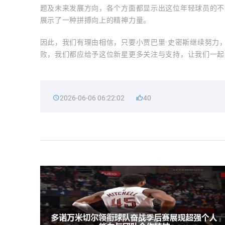
题及未来发展方向，各个方面都显示出这位年轻球员的不
展示了一种拼搏向上的精神力量。
因此，我们有理由相信，只要小贾巴里·史密斯继续努力
败，我们都应给予这位新星更多关注与支持，让我们一起
2026-06-06 06:22:02
40