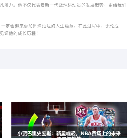
凡潜力。他不仅代表着新一代篮球运动员的发展趋势，更给我们
，一定会迎来更加辉煌灿烂的人生篇章。在此过程中，无论成
见证他的成长历程！