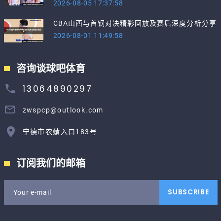
2026-08-05 17:37:58
CBA山西与首钢对决精彩回放及赛后深度分析分享
2026-08-01 11:49:58
咨询谈球吧体育
13064890297
zwspcp@outlook.com
宁德市农蜻入口183号
订阅我们的邮箱
SUBSCRIBE
Your e-mail