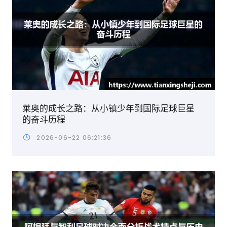
莱奥的成长之路：从小镇少年到国际足球巨星
的奋斗历程
2026-06-22 06:21:36