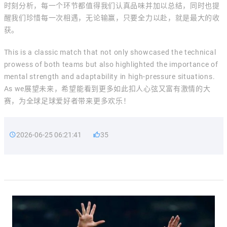
时刻分析，每一个环节都值得我们认真品味并加以总结，同时也提
醒我们珍惜每一次相遇，无论输赢，只要全力以赴，就是最大的收
获。
This is a classic match that not only showcased the technical
prowess of both teams but also highlighted the importance of
mental strength and adaptability in high-pressure situations.
As we展望未来，希望能看到更多如此扣人心弦又富有激情的大
赛，为全球足球爱好者带来更多欢乐！
2026-06-25 06:21:41
35