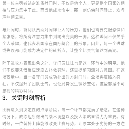
第一位主罚者站定准备射门时，不仅是他个人，更是整个国家的期
待与压力集中于此。而当他成功命中，那一刻仿佛时间静止，欢呼
声响彻云霄。
与此同时，智利队员面对同样巨大的压力，他们也需要克服恐惧和
紧张感，将所有注意力集中到踢出完美的一脚。这种瞬间不仅关乎
个人荣耀，也代表着国家在国际舞台上的形象。因此，每一个进球
或失误都可能成为决定性的转折点，让整个比赛气氛达到高潮。
除了进攻方表现出色之外，守门员往往也是这一环节中的明星。他
们不仅要凭借反应速度去扑救罚球，还需提前预测对方意图。在这
场较量中，当一名守门员成功扑出对方射门时，全场再度陷入疯
狂，不仅提升了团队士气，也让局势发生微妙变化，这些都是不可
忽视的精彩瞬间。
3、关键时刻解析
比赛进入到决定性的点球阶段，每一个环节都充满了悬念。在这种
情况下，教练组所做出的战术调整以及换人策略显得尤为重要。有
时候，一位替补上阵能够改变比赛局势，让原本处于劣势的一方逆