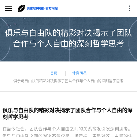
俱乐与自由队的精彩对决揭示了团队
合作与个人自由的深刻哲学思考
首页
体育明星
俱乐与自由队的精彩对决揭示了团队合作与个人自由的深刻哲学思考
俱乐与自由队的精彩对决揭示了团队合作与个人自由的深
刻哲学思考
在当今社会，团队合作与个人自由之间的关系愈发引发深刻思考。
俱乐与自由队之间的对决不仅仅是一场竞技，更是对这一主题的生