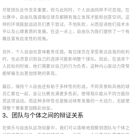
尽管团队合作至关重要，但与此同时，个人自由同样不可忽视。在
比赛中，自由队强调每位球员都拥有独立发挥才能和创意空间。这
样的环境鼓励运动员们勇于尝试，不怕失败，从而促进他们技术水
平以及心理素质的发展。在这一点上，自由队为我们提供了一个有
趣且富有启发性的视角。
另外，个人自由也意味着责任感。每位球员在享受表达自我的权利
时，也必须意识到自己的选择可能影响整个球队。因此，在追求个
人目标的时候，他们需要对自己的行为负责，这种内心驱动力常常
能够催生出更加惊艳的表现。
最后，保持个人自由还有助于多样性的形成。不同背景和风格的球
员汇聚在一起，会让比赛充满更多色彩，使得观众能从不同方面欣
赏这项运动。而这种多样性也是推动体育发展的一大动力，无疑使
得整个赛事更加精彩纷呈。
3、团队与个体之间的辩证关系
在俱乐与自由队这场较量中，我们可以清晰地观察到团队与个体之