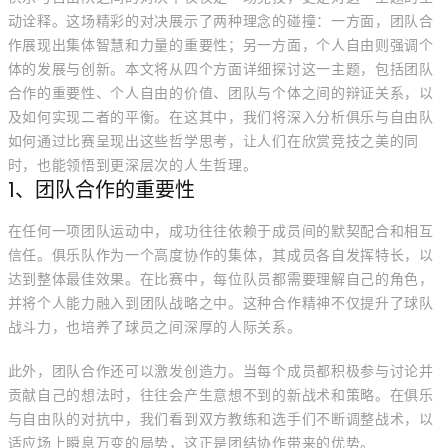
动诠释。这场精彩的对决展示了两种理念的碰撞：一方面，团队合
作展现出集体智慧和力量的重要性；另一方面，个人自由则强调个
体的发展与创新。本文将从四个方面详细探讨这一主题，包括团队
合作的重要性、个人自由的价值、团队与个体之间的辩证关系，以
及如何实现二者的平衡。在这其中，我们将深入分析俱乐与自由队
如何通过比赛呈现出这些哲学思考，让人们在欣赏竞技之美的同
时，也能领悟到更深层次的人生哲理。
1、团队合作的重要性
在任何一项团队运动中，成功往往依赖于成员间的默契配合和相互
信任。俱乐队作为一个高度协作的集体，其成员各自发挥特长，以
达到整体最佳效果。在比赛中，每位队员都需要理解自己的角色，
并将个人能力融入到团队战略之中。这种合作精神不仅提升了球队
战斗力，也培养了球员之间深厚的人际关系。
此外，团队合作还可以激发创造力。当每个成员都积极参与讨论并
贡献自己的想法时，往往会产生意想不到的新战术和策略。在俱乐
与自由队的对抗中，我们看到双方教练和选手们不断调整战术，以
适应场上瞬息万变的局势，这正是团结协作带来的优势。