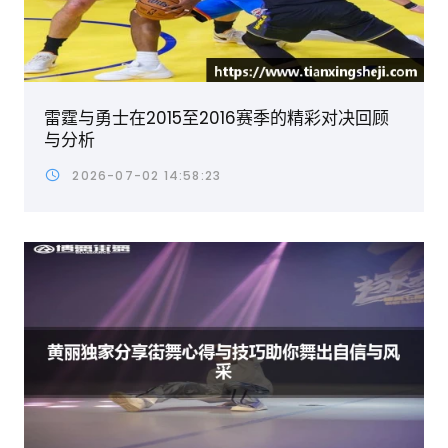
雷霆与勇士在2015至2016赛季的精彩对决回顾
与分析
2026-07-02 14:58:23