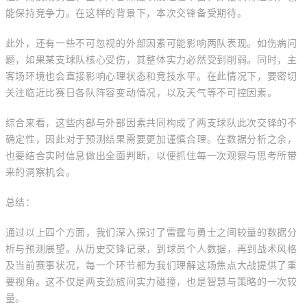
能保持竞争力。在这样的背景下，本次交锋备受期待。
此外，还有一些不可忽视的外部因素可能影响两队表现。如伤病问
题，如果某支球队核心受伤，其整体实力必然受到削弱。同时，主
客场环境也会直接影响心理状态和竞技水平。在此情况下，要密切
关注临近比赛日各队阵容变动情况，以及天气等不可控因素。
综合来看，这些内部与外部因素共同构成了两支球队此次交锋的不
确定性，因此对于预测结果需要更加谨慎合理。在数据分析之余，
也要结合实时信息做出全面判断，以便抓住每一次观察与思考所带
来的洞察机会。
总结：
通过以上四个方面，我们深入探讨了雷霆与勇士之间较量的数据分
析与预测展望。从历史交锋记录，到球员个人数据，再到战术风格
及当前赛事状况，每一个环节都为我们理解这场焦点大战提供了重
要视角。这不仅是两支劲旅间实力碰撞，也是智慧与策略的一次较
量。