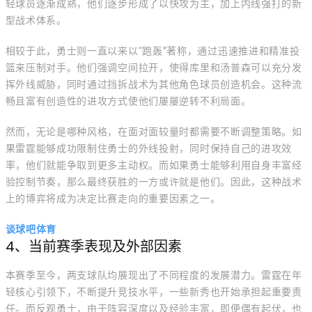
轻球员逐渐成熟，他们逐步形成了以快攻为主，加上内线强打的新
型战术体系。
相较于此，勇士则一直以来以“跑轰”著称，通过迅速推进和精准投
篮来压制对手。他们强调空间拉开，使得库里和汤普森可以充分发
挥外线威胁，同时通过挡拆战术为其他角色球员创造机会。这种流
畅且富有创造性的进攻方式使他们屡屡逆转不利局面。
然而，无论是哪种风格，在面对面较量时都需要不断调整策略。如
果雷霆能够成功限制住勇士的外线投射，同时保持自己的进攻效
率，他们就能争取到更多主动权。而如果勇士能够利用自身丰富经
验控制节奏，那么最终获胜的一方或许就是他们。因此，这种战术
上的博弈将成为决定比赛走向的重要因素之一。
谈球吧体育
4、当前赛季表现及外部因素
本赛季至今，两支球队均展现出了不同程度的发展潜力。雷霆在年
轻核心引领下，不断提升竞技水平，一些新秀也开始承担起重要责
任。而反观勇士，由于阵容深度以及经验丰富，即便偶有起伏，也